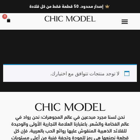
إصدار محدود، 50 قطعة فقط من كل قلادة
0
قلادات الذهب عيار ١٨
الرئيسية
الجودة والمواد
الصفحة الرئيسية
/ Bears Collection
مركز المساعدة
Bears Collection
لا توجد منتجات تتوافق مع اختيارك.
نحن لسنا مجرد مبدعين في عالم المجوهرات؛ نحن رواد في
عالم الفخامة والشعر. باعتبارنا العلامة التجارية الأولى والوحيدة
للقلائد الذهبية المنقوش عليها روائع الحب بالعربية، فإن كل
قطعة نصنعها هي رمز للمودة وتحفة فنية من أعلى مستويات