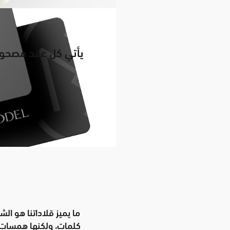
ما يميز قلاداتنا هو ال
كلمات، ولكنها همسات ع