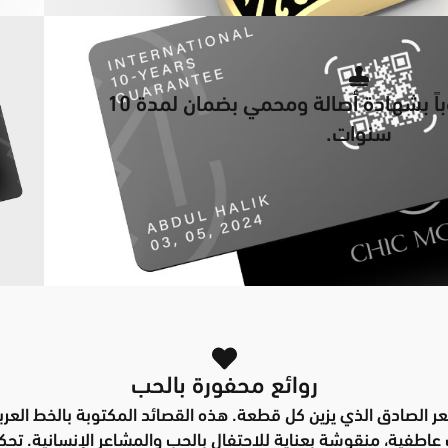
يأتي كل عقد مصحوباً بشهادة أصالة ومحمي بضمان لمدة 10
سنوات.
روائع محفورة بالحب
شعر الصادق الذي يزين كل قطعة. هذه القصائد المكتوبة بالخط الع
اطفية، منقوشة بعناية للاحتفال بالحب والمشاعر الإنسانية. تح